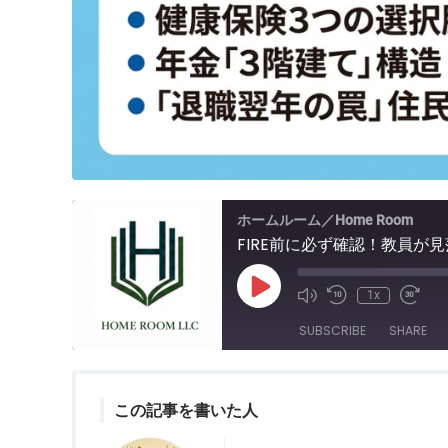
ホームルーム／Home Room
FIRE前に必ず確認！教員
Play
1x
Episode
SUBSCRIBE
SHARE
SHARE
RSS FEED
この記事を書いた人
LINK