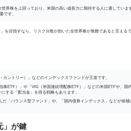
では全世界株を上回っており、米国の高い成長力に期待する人に適していま
要です。
資」を目指すなら、リスク分散が効いた全世界株が無難であると言える
（オール・カントリー）」などのインデックスファンドが王道です。
株ETF）」や「VIG（米国連続増配株ETF）」などの米国ETFや、国
かにする「配当金」を得る戦略もあります。
含んだ「バランス型ファンド」や、「国内債券インデックス」などが候補
元」が鍵