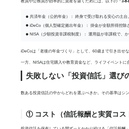
教員や公務員が効率的に資産を築くためには、以下の
「3
共済年金（公的年金）： 終身で受け取れる安心の土台
iDeCo（個人型確定拠出年金）： 掛金が全額所得控
NISA（少額投資非課税制度）： 運用益が非課税で、
iDeCoは「老後の年金づくり」として、60歳まで引き出
一方、NISAは住宅購入や教育資金など、ライフイベント
失敗しない「投資信託」選び
数ある投資信託の中からどれを選ぶべきか。その基準はシ
① コスト（信託報酬と実質コス
投資信託を保有している間ずっとかかり続ける「信託報酬