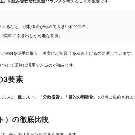
本柱」を組み合わせた黄金バランス
を考えることが重要です。
。
除されるなど、税制優遇が極めて大きい私的年金。
かつ柔軟に引き出しが可能な制度。
せない制約を逆手に取り、着実に老後資金を積み上げるのに適しています
に合わせて柔軟に活用できるのが強みです。
の3要素
ンプルに
「低コスト」「分散投資」「目的の明確化」
の3点に集約されま
ト）の徹底比較
」は、長期のリターンを大きく左右します。