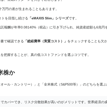
数十万円の差が生まれることもあります。
ストを目指し続ける
「eMAXIS Slim」シリーズ
です。
25年に信託報酬が年率0.08140%（税込）に引き下げられ、純資産総額も6兆円
告書で確認できる
「総経費率（実質コスト）」
をチェックすることも欠
担を把握することが、真の低コストファンドを選ぶコツです。
米株か
オール・カントリー）」と「全米株式（S&P500等）」のどちらを選ぶ
までカバーでき、リスク分散効果が高いのがメリットです。世界経済の