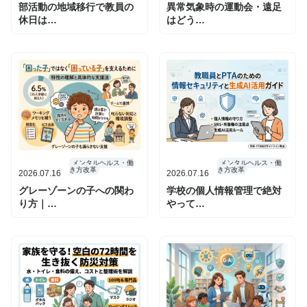
部活動の地域移行で教員の
異常気象時の運動会・遠足
録
休日は…
はどう…
ロ
グ
イ
ン
メンタルヘルス・働
メンタルヘルス・働
き方改革
き方改革
2026.07.16
2026.07.16
グレーゾーンの子への関わ
学校の個人情報管理で絶対
り方｜…
やって…