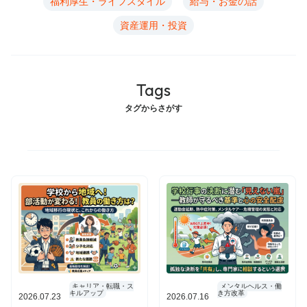
福利厚生・ライフスタイル
給与・お金の話
が
資産運用・投資
す
耳
で
Tags
学
ぶ
タグからさがす
セ
ミ
ナ
ー
を
さ
が
す
会
キャリア・転職・ス
メンタルヘルス・働
員
キルアップ
き方改革
2026.07.23
2026.07.16
登