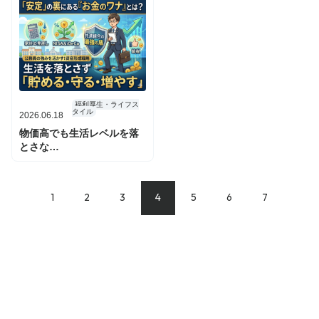
福利厚生・ライフス
タイル
2026.06.18
物価高でも生活レベルを落
とさな…
1
2
3
4
5
6
7