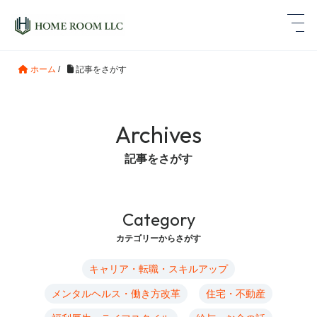
ホーム
/
記事をさがす

ホ
Archives
ー
ム
記事をさがす
ル
ー
ム
Category
と
は
カテゴリーからさがす
記
キャリア・転職・スキルアップ
事
メンタルヘルス・働き方改革
住宅・不動産
を
さ