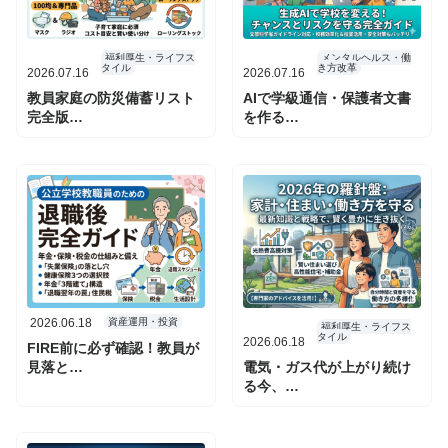
福利厚生・ライフス
メンタルヘルス・働
タイル
き方改革
2026.07.16
2026.07.16
教員家庭の防災備蓄リスト
AIで学級通信・保護者文書
完全版…
を作る…
2026.06.18
資産運用・投資
福利厚生・ライフス
タイル
2026.06.18
FIRE前に必ず確認！教員が
見落と…
電気・ガス代が上がり続け
る今、…