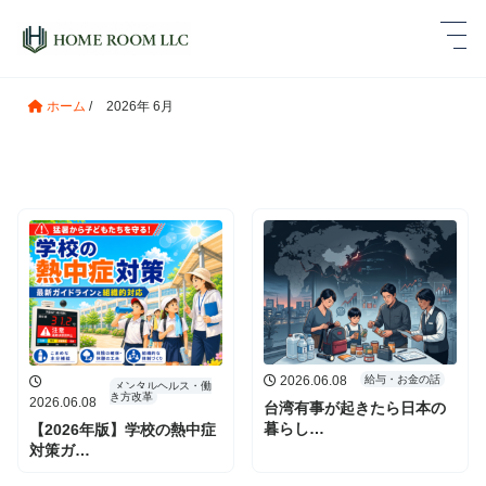
ホーム
/
2026年 6月

ホ
ー
ム
ル
ー
ム
と
は
2026.06.08
給与・お金の話
メンタルヘルス・働
き方改革
2026.06.08
台湾有事が起きたら日本の
記
暮らし…
【2026年版】学校の熱中症
事
対策ガ…
を
さ