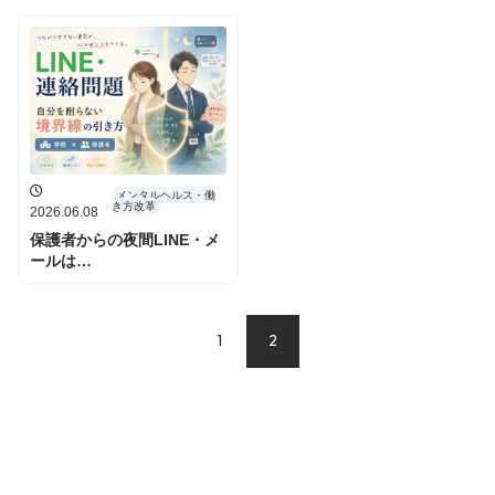
が
す
耳
で
学
ぶ
メンタルヘルス・働
き方改革
2026.06.08
セ
保護者からの夜間LINE・メ
ミ
ールは…
ナ
ー
を
1
2
さ
が
す
会
員
登